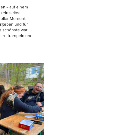
den – auf einem
n ein selbst
tvoller Moment,
ergeben und für
s schönste war
 zu trampeln und