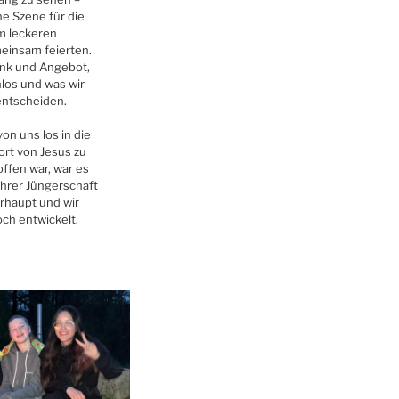
e Szene für die
m leckeren
einsam feierten.
enk und Angebot,
nlos und was wir
entscheiden.
n uns los in die
rt von Jesus zu
offen war, war es
 ihrer Jüngerschaft
rhaupt und wir
och entwickelt.