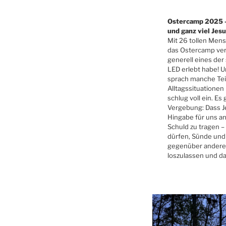
Ostercamp 2025 –
und ganz viel Jes
Mit 26 tollen Mens
das Ostercamp verb
generell eines der
LED erlebt habe! U
sprach manche Tei
Alltagssituationen
schlug voll ein. Es
Vergebung: Dass J
Hingabe für uns a
Schuld zu tragen –
dürfen, Sünde und
gegenüber anderen
loszulassen und da