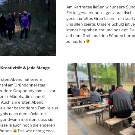
Am Karfreitag ließen wir unsere Sün
Zettel geschrieben – ganz praktisch i
geschaufeltes Grab fallen – ein kraf
uns allen zeigte: Unsere Schuld ist v
immer begraben, tot und besiegt. Da
auf dem Grab und den Sünden herum
zu hüpfen
Kreativität & jede Menge
rsten Abend mit einem
mahl am Gründonnerstag
ondere Gruppendynamik – vor
enie-Mädels, die schnell
. Auch am ersten Abend
er einer besonderen Familie aus
ugnis nach dem nächsten,
irgendwann meinten, dass sie
isse ja auch noch die anderen
können
Das war richtig cool –