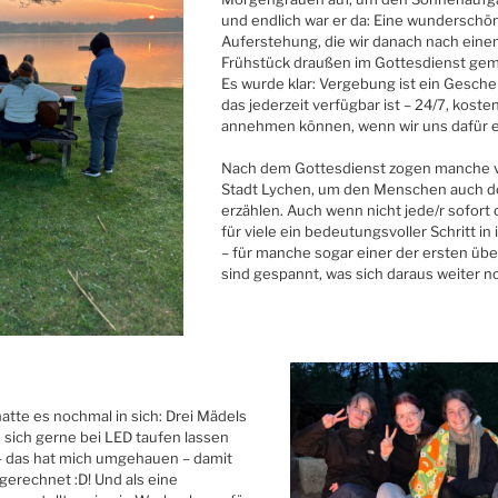
und endlich war er da: Eine wunderschön
Auferstehung, die wir danach nach eine
Frühstück draußen im Gottesdienst gem
Es wurde klar: Vergebung ist ein Gesch
das jederzeit verfügbar ist – 24/7, koste
annehmen können, wenn wir uns dafür 
Nach dem Gottesdienst zogen manche vo
Stadt Lychen, um den Menschen auch do
erzählen. Auch wenn nicht jede/r sofort 
für viele ein bedeutungsvoller Schritt in
– für manche sogar einer der ersten übe
sind gespannt, was sich daraus weiter n
atte es nochmal in sich: Drei Mädels
e sich gerne bei LED taufen lassen
das hat mich umgehauen – damit
 gerechnet :D! Und als eine