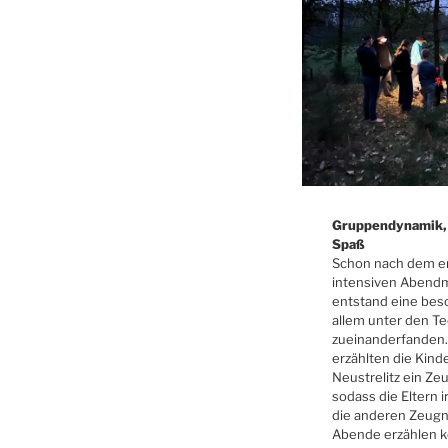
Gruppendynamik, 
Spaß
Schon nach dem e
intensiven Abend
entstand eine bes
allem unter den Te
zueinanderfanden
erzählten die Kind
Neustrelitz ein Ze
sodass die Eltern 
die anderen Zeugn
Abende erzählen 