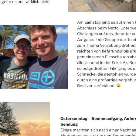
elte es uns wirklich nicht.
Am Samstag ging es auf einen H
Abschluss beim Netto. Unterwe
Challenges auf uns, darunter au
Aufgabe: Jede Gruppe durfte ei
zum Thema Vergebung drehen. 
reichten von tiefgründig bis u
gemeinsamen Filmschauen aben
alle lachend in der Ecke. Als Bei
selbstgedrehten Film ging es u
Schnecke, die gestohlen wurde
durch eine großartige Vergebu
Besitzer zurückfand.
Ostersonntag – Sonnenaufgang, Aufer
Sendung
Einige machten sich nach einer Nacht a
Morgengrauen auf, um den Sonnenaufg