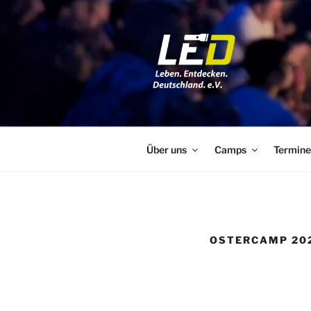
Zum
Inhalt
springen
LED E.V.
LEBEN. ENTDECKEN. DEUTSCH
Über uns
Camps
Termine
OSTERCAMP 20