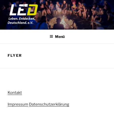
Zum
Inhalt
springen
LED E.V.
LEBEN. ENTDECKEN. DEUTSCHLAND. e.V.
Menü
FLYER
Kontakt
Impressum
Datenschutzerklärung